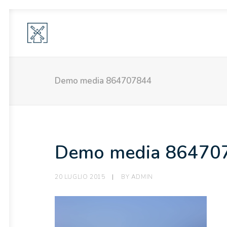
Demo media 864707844
Demo media 86470
20 LUGLIO 2015
|
BY
ADMIN